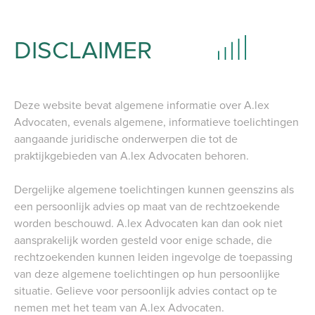
DISCLAIMER
Deze website bevat algemene informatie over A.lex
Advocaten, evenals algemene, informatieve toelichtingen
HOME
aangaande juridische onderwerpen die tot de
LET'S TALK
praktijkgebieden van A.lex Advocaten behoren.
TEAM
Dergelijke algemene toelichtingen kunnen geenszins als
INCASSO
een persoonlijk advies op maat van de rechtzoekende
IN HOUSE LEGAL SUPPORT
worden beschouwd. A.lex Advocaten kan dan ook niet
NIEUWS
aansprakelijk worden gesteld voor enige schade, die
rechtzoekenden kunnen leiden ingevolge de toepassing
CONTACT
van deze algemene toelichtingen op hun persoonlijke
situatie. Gelieve voor persoonlijk advies contact op te
JOBS
nemen met het team van A.lex Advocaten.