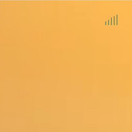
HOME
LET'S TALK
TEAM
INCASSO
IN HOUSE LEGAL SUPPORT
NIEUWS
CONTACT
JOBS