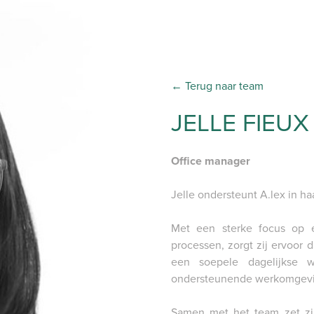
← Terug naar team
JELLE FIEUX
Office manager
Jelle ondersteunt A.lex in haa
Met een sterke focus op ef
processen, zorgt zij ervoor d
een soepele dagelijkse 
ondersteunende werkomgeving
Samen met het team zet zij