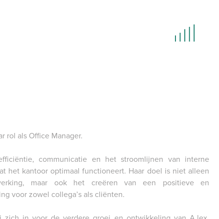
HOME
LET'S TALK
TEAM
INCASSO
r rol als Office Manager.
IN HOUSE LEGAL SUPPORT
ficiëntie, communicatie en het stroomlijnen van interne
NIEUWS
at het kantoor optimaal functioneert. Haar doel is niet alleen
CONTACT
werking, maar ook het creëren van een positieve en
 voor zowel collega’s als cliënten.
JOBS
 zich in voor de verdere groei en ontwikkeling van A.lex,