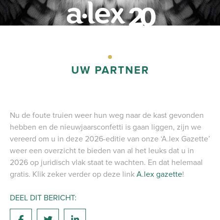
PORTAAL
UW PARTNER
Nu de foute truien weer hun weg naar de kast gevonden
hebben en de nieuwjaarsconfetti is gaan liggen, zijn we
vereerd om u in deze 2026-editie van onze ‘A.lex Gazette’
weer een overzicht te bieden van al het leuks dat u in
2026 op juridisch vlak staat te wachten. En dat helemaal
gratis. Klik zeker verder op deze link
A.lex gazette
!
DEEL DIT BERICHT: