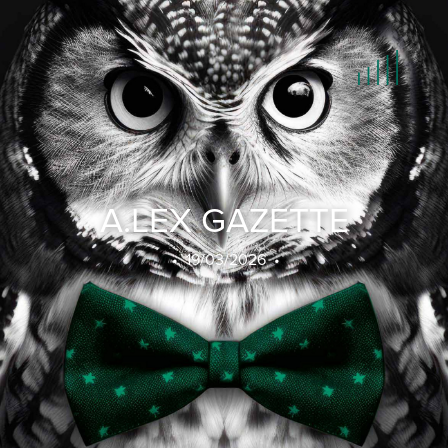
HOME
LET'S TALK
A.LEX GAZETTE
TEAM
• 19/03/2026 •
INCASSO
IN HOUSE LEGAL SUPPORT
NIEUWS
CONTACT
JOBS