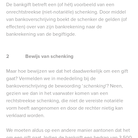
De bankgift betreft een (of hét) voorbeeld van een
onrechtstreekse (niet-notariële) schenking. Door middel
van bankoverschrijving boekt de schenker de gelden (of
effecten) over van zijn bankrekening naar de
bankrekening van de begiftigde.
2 Bewijs van schenking
Maar hoe bewijzen we dat het daadwerkelijk om een gift
gaat? Vermelden we in mededeling bij de
bankoverschrijving de bewoording ‘
schenking
’? Neen,
gezien we dan in het vaarwater komen van een
rechtstreekse schenking, die niet de vereiste notariële
vorm heeft aangenomen en door de rechter nietig kan
verklaard worden.
We moeten aldus op een andere manier aantonen dat het
om een gift gaat. Indien de bankgift een bedrag van 3.500