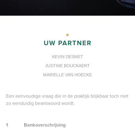
PORTAAL
UW PARTNER
KEVIN DESMET
JUSTINE BOUCKAERT
MARIELLE VAN HOECKE
Een eenvoudige vraag die in de praktijk blijkbaar toch niet
zo eenduidig beantwoord wordt.
1 Bankoverschrijving