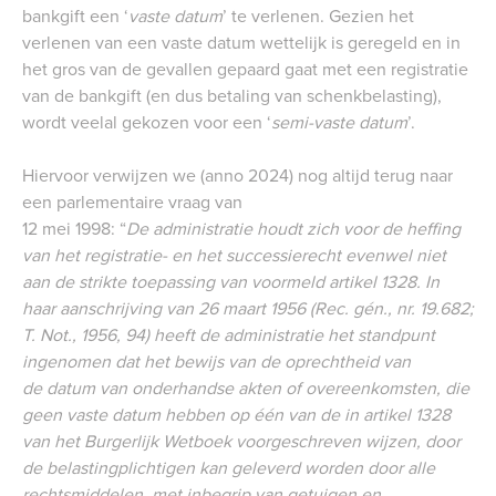
bankgift een ‘
vaste datum
’ te verlenen. Gezien het
verlenen van een vaste datum wettelijk is geregeld en in
het gros van de gevallen gepaard gaat met een registratie
van de bankgift (en dus betaling van schenkbelasting),
wordt veelal gekozen voor een ‘
semi-vaste datum
’.
Hiervoor verwijzen we (anno 2024) nog altijd terug naar
een parlementaire vraag van
12 mei 1998: “
De administratie houdt zich voor de heffing
van het registratie- en het successierecht evenwel niet
aan de strikte toepassing van voormeld artikel 1328. In
haar aanschrijving van 26 maart 1956 (Rec. gén., nr. 19.682;
T. Not., 1956, 94) heeft de administratie het standpunt
ingenomen dat het bewijs van de oprechtheid van
de datum van onderhandse akten of overeenkomsten, die
geen vaste datum hebben op één van de in artikel 1328
van het Burgerlijk Wetboek voorgeschreven wijzen, door
de belastingplichtigen kan geleverd worden door alle
rechtsmiddelen, met inbegrip van getuigen en