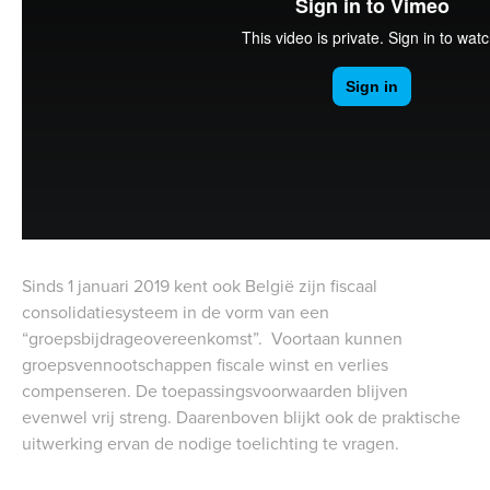
Sinds 1 januari 2019 kent ook België zijn fiscaal
consolidatiesysteem in de vorm van een
“groepsbijdrageovereenkomst”. Voortaan kunnen
groepsvennootschappen fiscale winst en verlies
compenseren. De toepassingsvoorwaarden blijven
evenwel vrij streng. Daarenboven blijkt ook de praktische
uitwerking ervan de nodige toelichting te vragen.