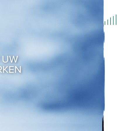
HOME
M UW
LET'S TALK
RKEN
TEAM
INCASSO
IN HOUSE LEGAL SUPPORT
NIEUWS
CONTACT
JOBS