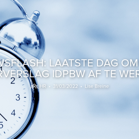
SFLASH: LAATSTE DAG O
RVERSLAG IDPBW AF TE WE
HR
• 31/03/2022 •
Lise Breine