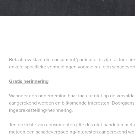
Betaalt uw klant die consument/particulier is zijn factuur n
enkele specifieke vermeldingen vooraleer u een schadeve
Gratis herinnering
Wanneer een onderneming haar factuur niet op de vervalda
aangerekend worden en bijkomende interesten. Doorgaans 
ingebrekestelling/herinnering.
Ten opzichte van consumenten (die dus niet handelen met
meteen een schadevergoeding/interesten aangerekend word