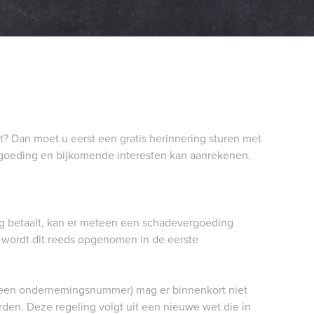
PORTAAL
iet? Dan moet u eerst een gratis herinnering sturen met
rgoeding en bijkomende interesten kan aanrekenen.
g betaalt, kan er meteen een schadevergoeding
wordt dit reeds opgenomen in de eerste
 een ondernemingsnummer) mag er binnenkort niet
en. Deze regeling volgt uit een nieuwe wet die in