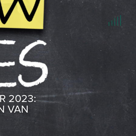
HOME
LET'S TALK
TEAM
INCASSO
IN HOUSE LEGAL SUPPORT
R 2023:
NIEUWS
N VAN
CONTACT
JOBS