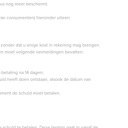
dus nog meer beschermt.
van consumenten) hieronder uiteen.
 zonder dat u enige kost in rekening mag brengen.
n en moet volgende vermeldingen bevatten:
-betaling na 14 dagen;
huld heeft doen ontstaan, alsook de datum van
ument de schuld moet betalen.
schuld te betalen. Deze termijn gaat in vanaf de