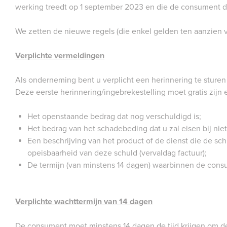
werking treedt op 1 september 2023 en die de consument 
We zetten de nieuwe regels (die enkel gelden ten aanzien 
Verplichte vermeldingen
Als onderneming bent u verplicht een herinnering te sturen
Deze eerste herinnering/ingebrekestelling moet gratis zij
Het openstaande bedrag dat nog verschuldigd is;
Het bedrag van het schadebeding dat u zal eisen bij niet
Een beschrijving van het product of de dienst die de sc
opeisbaarheid van deze schuld (vervaldag factuur);
De termijn (van minstens 14 dagen) waarbinnen de cons
Verplichte wachttermijn van 14 dagen
De consument moet minstens 14 dagen de tijd krijgen om de 