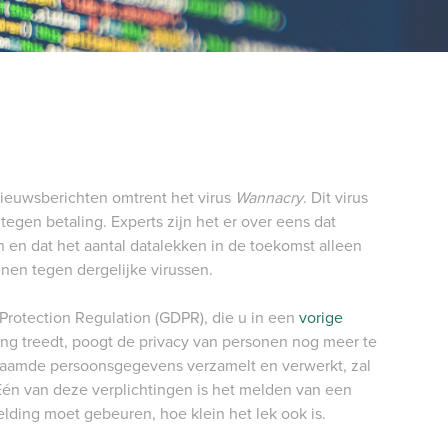
PORTAAL
ieuwsberichten omtrent het virus
Wannacry
. Dit virus
egen betaling. Experts zijn het er over eens dat
en en dat het aantal datalekken in de toekomst alleen
nen tegen dergelijke virussen.
rotection Regulation (GDPR), die u in een
vorige
ing treedt, poogt de privacy van personen nog meer te
aamde persoonsgegevens verzamelt en verwerkt, zal
Eén van deze verplichtingen is het melden van een
lding moet gebeuren, hoe klein het lek ook is.