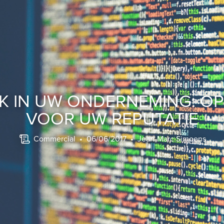
K IN UW ONDERNEMING: O
VOOR UW REPUTATIE
Commercial
• 06/06/2017 •
Jean-Marc Simoens