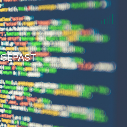
HOME
PGEPAST
LET'S TALK
TEAM
INCASSO
IN HOUSE LEGAL SUPPORT
NIEUWS
CONTACT
JOBS